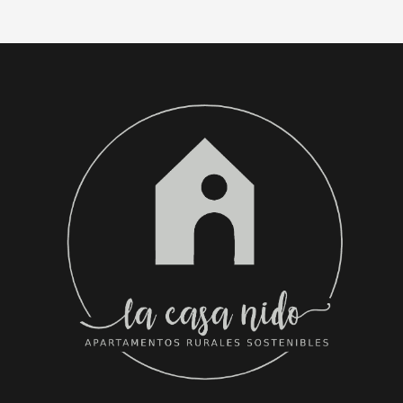
keyboard
keyboard
shortcuts
shortcuts
for
for
changing
changing
dates.
dates.