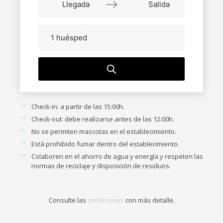
Navigate
Navigate
forward
backward
1 huésped
to
to
interact
interact
with
with
the
the
calendar
calendar
and
and
Check-in: a partir de las 15:00h.
select
select
Check-out: debe realizarse antes de las 12:00h.
a
a
No se permiten mascotas en el establecimiento.
date.
date.
Press
Press
Está prohibido fumar dentro del establecimiento.
the
the
Colaboren en el ahorro de agua y energía y respeten las
question
question
normas de reciclaje y disposición de residuos.
mark
mark
key
key
to
to
Consulte las
condiciones
con más detalle.
get
get
the
the